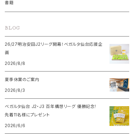
手ぬぐい
こけし
書籍
手ぬぐい
BLOG
鳥瞰図
26/27明治安田J2リーグ開幕！ベガルタ仙台応援企
画
2026/8/8
夏季休業のご案内
2026/8/3
ベガルタ仙台 J2・J3 百年構想リーグ 優勝記念!
先着11名様にプレゼント
2026/6/6