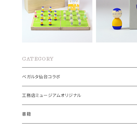
ベガルタこけし必勝祈願セッ
ベガルタこけ
ト・フラッグシップモデル
¥88,000
¥4,4
CATEGORY
ベガルタ仙台コラボ
ベガルタこけし
工務店ミュージアムオリジナル
手ぬぐい
こけし
書籍
手ぬぐい