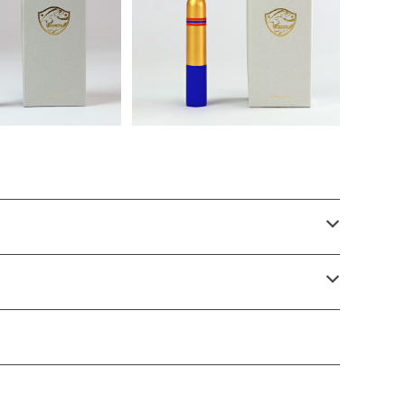
こけしCタイプ
＜限定カラー＞ベガルタこけし
¥7,200
Cタイプ ゴールド
¥7,700