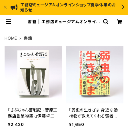
工務店ミュージアムオンラインショップ夏季休業のお
知らせ
書籍 | 工務店ミュージアムオンライン
ショップ
HOME
書籍
『さぶちゃん奮戦記 -菅原工
『弱虫の生きざま 身近な動
務店創業物語-』伊藤卓二
植物が教えてくれる弱者必
勝の戦略』亀田 恭平
¥2,420
¥1,650