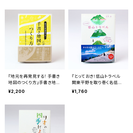
『地元を再発見する! 手書き
『とっておき！低山トラベル
地図のつくり方』手書き地図
関東平野を取り巻く名低山
推進委員会
31座』大内 征
¥2,200
¥1,760