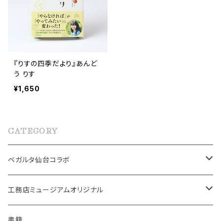
『りすの四季だより』あんど
う りす
¥1,650
CATEGORY
ベガルタ仙台コラボ
ベガルタこけし
工務店ミュージアムオリジナル
手ぬぐい
こけし
書籍